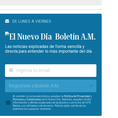
DE LUNES A VIERNES
Boletín A.M.
Las noticias explicadas de forma sencilla y
directa para entender lo más importante del día.
Regístrate a Boletín A.M.
Al someter tu correo electrónico, aceptas la
Política de Privacidad
y
Términos y Condiciones
de El Nuevo Día. Además, aceptas recibir
información u ofertas especiales de productos o servicios de GFR
Media, sus afiliadas o de terceros. Podrás optar salirte de los
boletines en cualquier momento.