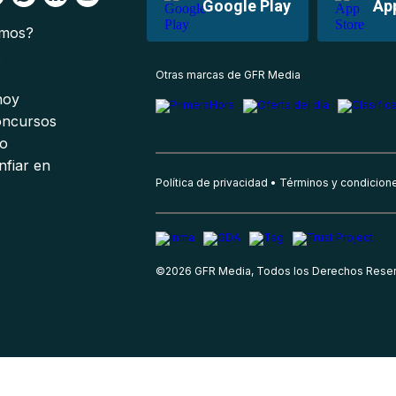
Google Play
Ap
omos?
s
Otras marcas de GFR Media
 hoy
oncursos
io
nfiar en
Política de privacidad
Términos y condicion
©
2026
GFR Media, Todos los Derechos Rese