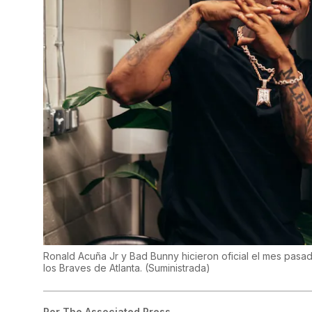
Ronald Acuña Jr y Bad Bunny hicieron oficial el mes pasad
los Braves de Atlanta.
(
Suministrada
)
Por
The Associated Press