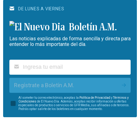
DE LUNES A VIERNES
Boletín A.M.
Las noticias explicadas de forma sencilla y directa para
entender lo más importante del día.
Regístrate a Boletín A.M.
Al someter tu correo electrónico, aceptas la
Política de Privacidad
y
Términos y
Condiciones
de El Nuevo Día. Además, aceptas recibir información u ofertas
especiales de productos o servicios de GFR Media, sus afiliadas o de terceros.
Podrás optar salirte de los boletines en cualquier momento.