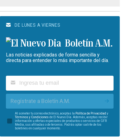
DE LUNES A VIERNES
Boletín A.M.
Las noticias explicadas de forma sencilla y
directa para entender lo más importante del día.
Regístrate a Boletín A.M.
Al someter tu correo electrónico, aceptas la
Política de Privacidad
y
Términos y Condiciones
de El Nuevo Día. Además, aceptas recibir
información u ofertas especiales de productos o servicios de GFR
Media, sus afiliadas o de terceros. Podrás optar salirte de los
boletines en cualquier momento.