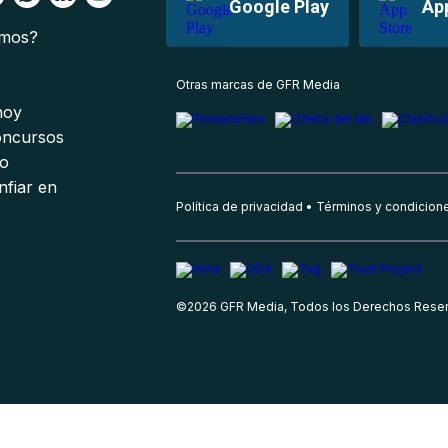
Google Play
Ap
omos?
s
Otras marcas de GFR Media
 hoy
oncursos
io
nfiar en
Política de privacidad
Términos y condicion
©
2026
GFR Media, Todos los Derechos Rese