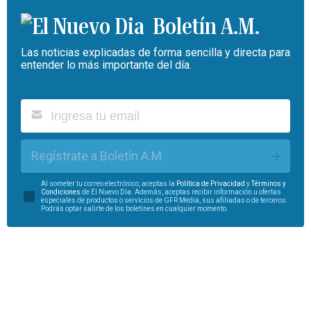
Boletín A.M.
Las noticias explicadas de forma sencilla y directa para
entender lo más importante del día.
Regístrate a Boletín A.M.
Al someter tu correo electrónico, aceptas la
Política de Privacidad
y
Términos y
Condiciones
de El Nuevo Día. Además, aceptas recibir información u ofertas
especiales de productos o servicios de GFR Media, sus afiliadas o de terceros.
Podrás optar salirte de los boletines en cualquier momento.