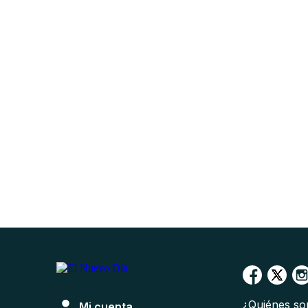
¿Quiénes s
Mi cuenta