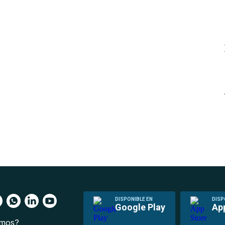
DISPONIBLE EN
DISP
Google Play
Ap
omos?