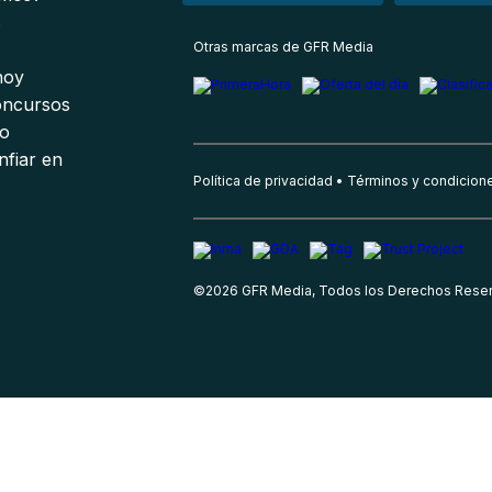
s
Otras marcas de GFR Media
 hoy
oncursos
io
nfiar en
Política de privacidad
Términos y condicion
©
2026
GFR Media, Todos los Derechos Rese