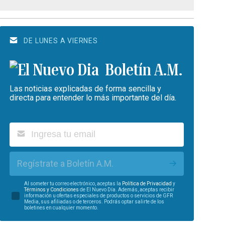
DE LUNES A VIERNES
Boletín A.M.
Las noticias explicadas de forma sencilla y
directa para entender lo más importante del día.
Regístrate a Boletín A.M.
Al someter tu correo electrónico, aceptas la
Política de Privacidad
y
Términos y Condiciones
de El Nuevo Día. Además, aceptas recibir
información u ofertas especiales de productos o servicios de GFR
Media, sus afiliadas o de terceros. Podrás optar salirte de los
boletines en cualquier momento.