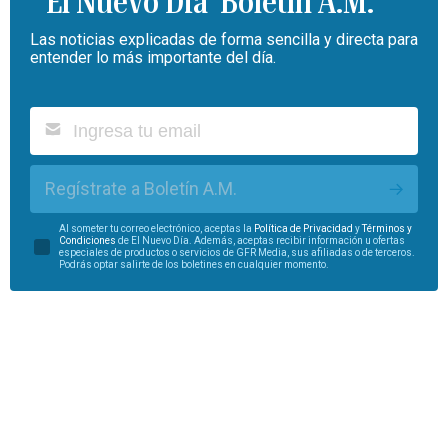
Boletín A.M.
Las noticias explicadas de forma sencilla y directa para
entender lo más importante del día.
Regístrate a Boletín A.M.
Al someter tu correo electrónico, aceptas la
Política de Privacidad
y
Términos y
Condiciones
de El Nuevo Día. Además, aceptas recibir información u ofertas
especiales de productos o servicios de GFR Media, sus afiliadas o de terceros.
Podrás optar salirte de los boletines en cualquier momento.