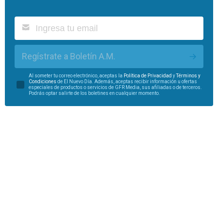
Regístrate a Boletín A.M.
Al someter tu correo electrónico, aceptas la
Política de Privacidad
y
Términos y
Condiciones
de El Nuevo Día. Además, aceptas recibir información u ofertas
especiales de productos o servicios de GFR Media, sus afiliadas o de terceros.
Podrás optar salirte de los boletines en cualquier momento.