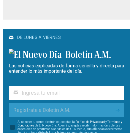
DE LUNES A VIERNES
Boletín A.M.
Las noticias explicadas de forma sencilla y directa para
entender lo más importante del día.
Regístrate a Boletín A.M.
Al someter tu correo electrónico, aceptas la
Política de Privacidad
y
Términos y
Condiciones
de El Nuevo Día. Además, aceptas recibir información u ofertas
especiales de productos o servicios de GFR Media, sus afiliadas o de terceros.
Podrás optar salirte de los boletines en cualquier momento.