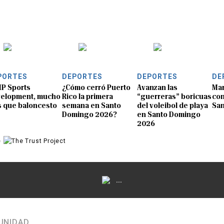
PORTES
DEPORTES
DEPORTES
DE
P Sports
¿Cómo cerró Puerto
Avanzan las
Mar
elopment, mucho
Rico la primera
“guerreras” boricuas
con
 que baloncesto
semana en Santo
del voleibol de playa
Sa
Domingo 2026?
en Santo Domingo
2026
e
...
UNIDAD