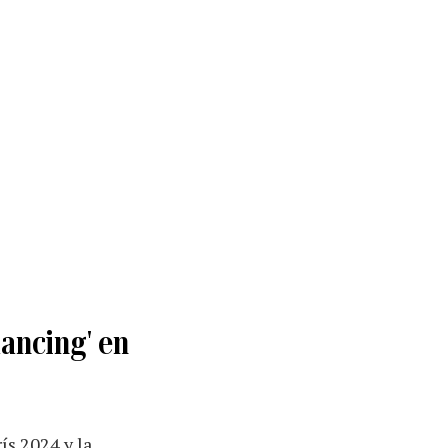
dancing' en
ís 2024 y la