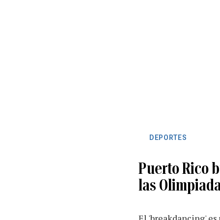
DEPORTES
Puerto Rico b
las Olimpiad
El 'breakdancing' es