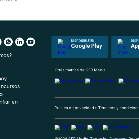
DISPONIBLE EN
DISP
Google Play
Ap
omos?
s
Otras marcas de GFR Media
 hoy
oncursos
io
nfiar en
Política de privacidad
Términos y condicion
©
2026
GFR Media, Todos los Derechos Rese