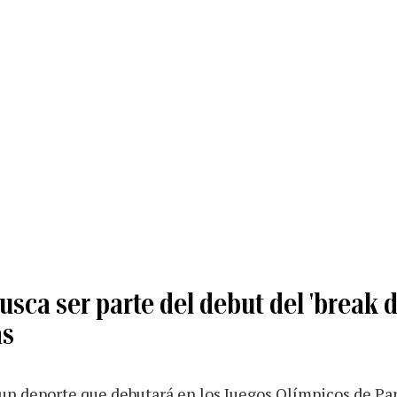
usca ser parte del debut del 'break 
as
 un deporte que debutará en los Juegos Olímpicos de Par