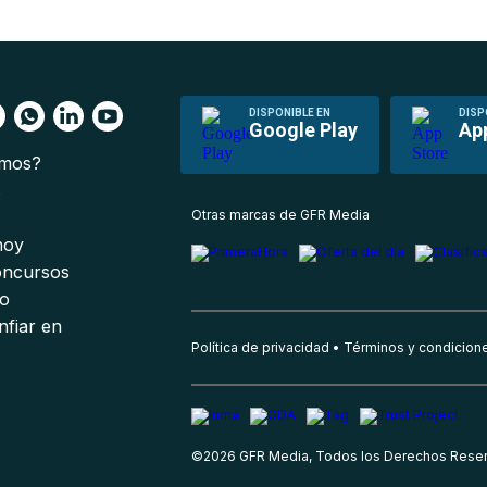
DISPONIBLE EN
DISP
Google Play
Ap
omos?
s
Otras marcas de GFR Media
 hoy
oncursos
io
nfiar en
Política de privacidad
Términos y condicion
©
2026
GFR Media, Todos los Derechos Rese