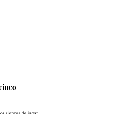
 cinco
os rigores de jugar