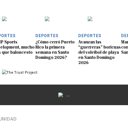
PORTES
DEPORTES
DEPORTES
DE
P Sports
¿Cómo cerró Puerto
Avanzan las
Mar
elopment, mucho
Rico la primera
“guerreras” boricuas
con
 que baloncesto
semana en Santo
del voleibol de playa
Sa
Domingo 2026?
en Santo Domingo
2026
e
...
UNIDAD