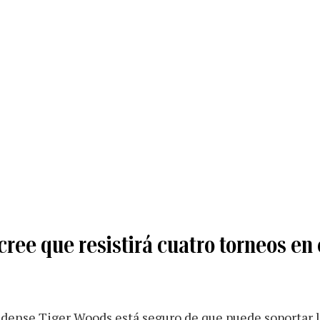
ree que resistirá cuatro torneos en
idense Tiger Woods está seguro de que puede soportar l