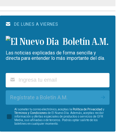
DE LUNES A VIERNES
Boletín A.M.
Las noticias explicadas de forma sencilla y
directa para entender lo más importante del día.
Regístrate a Boletín A.M.
Al someter tu correo electrónico, aceptas la
Política de Privacidad
y
Términos y Condiciones
de El Nuevo Día. Además, aceptas recibir
información u ofertas especiales de productos o servicios de GFR
Media, sus afiliadas o de terceros. Podrás optar salirte de los
boletines en cualquier momento.