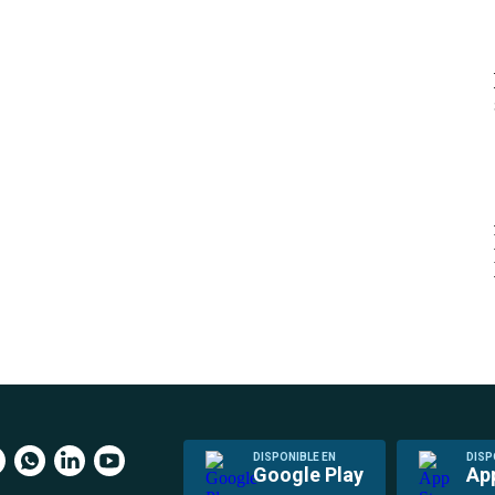
DISPONIBLE EN
DISP
Google Play
Ap