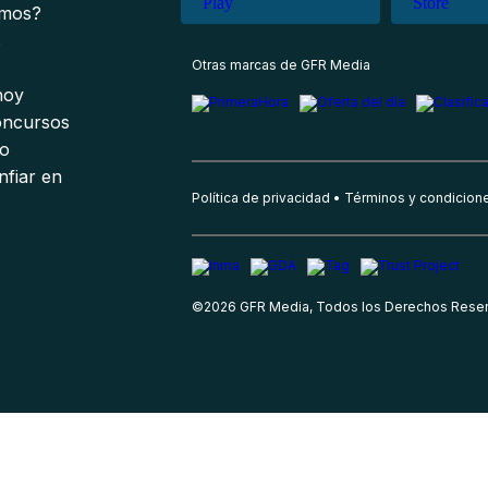
omos?
s
Otras marcas de GFR Media
 hoy
oncursos
io
nfiar en
Política de privacidad
Términos y condicion
©
2026
GFR Media, Todos los Derechos Rese