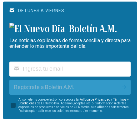
DE LUNES A VIERNES
Boletín A.M.
Las noticias explicadas de forma sencilla y directa para
entender lo más importante del día.
Regístrate a Boletín A.M.
Al someter tu correo electrónico, aceptas la
Política de Privacidad
y
Términos y
Condiciones
de El Nuevo Día. Además, aceptas recibir información u ofertas
especiales de productos o servicios de GFR Media, sus afiliadas o de terceros.
Podrás optar salirte de los boletines en cualquier momento.