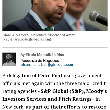
Omar J. Marrero, executive director of Aafaf.
(
xavier.araujo@gfrmedia.com
)
By
Efraín Montalbán Ríos
Periodista de Negocios
efrain.montalban@gfrmedia.com
A delegation of Pedro Pierluisi’s government
officials met again with the three major credit
rating agencies -
S&P Global (S&P), Moody’s
Investors Services and Fitch Ratings
- in
New York, a
s part of their efforts to restore