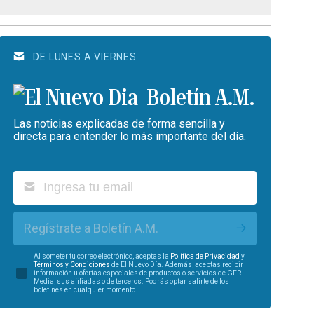
DE LUNES A VIERNES
Boletín A.M.
Las noticias explicadas de forma sencilla y
directa para entender lo más importante del día.
Regístrate a Boletín A.M.
Al someter tu correo electrónico, aceptas la
Política de Privacidad
y
Términos y Condiciones
de El Nuevo Día. Además, aceptas recibir
información u ofertas especiales de productos o servicios de GFR
Media, sus afiliadas o de terceros. Podrás optar salirte de los
boletines en cualquier momento.