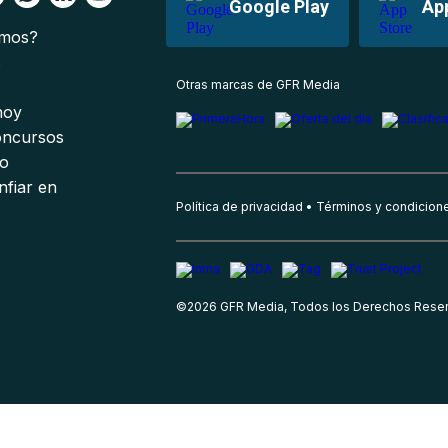
Google Play
Ap
omos?
s
Otras marcas de GFR Media
 hoy
oncursos
io
nfiar en
Política de privacidad
Términos y condicion
©
2026
GFR Media, Todos los Derechos Rese