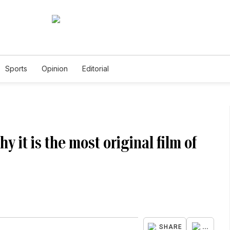
Sports
Opinion
Editorial
y it is the most original film of
...
SHARE