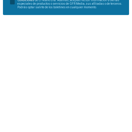
Condiciones
de El Nuevo Día. Además, aceptas recibir información u ofertas
especiales de productos o servicios de GFR Media, sus afiliadas o de terceros.
Podrás optar salirte de los boletines en cualquier momento.