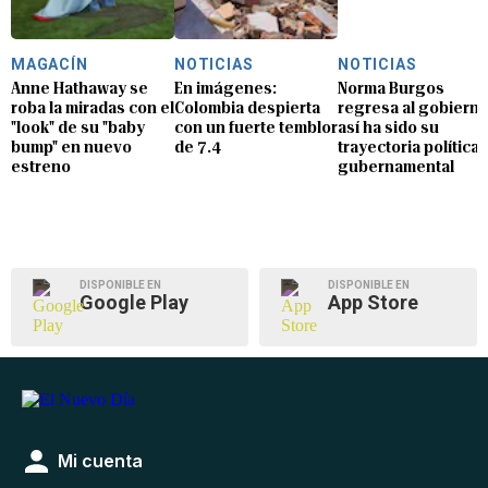
MAGACÍN
NOTICIAS
NOTICIAS
Anne Hathaway se
En imágenes:
Norma Burgos
roba la miradas con el
Colombia despierta
regresa al gobierno
"look" de su "baby
con un fuerte temblor
así ha sido su
bump" en nuevo
de 7.4
trayectoria política 
estreno
gubernamental
DISPONIBLE EN
DISPONIBLE EN
Google Play
App Store
Mi cuenta