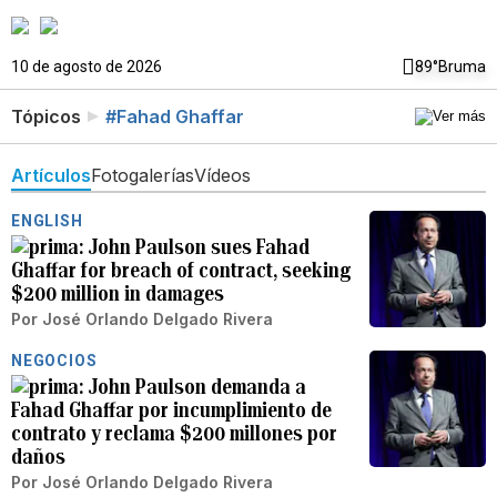
10 de agosto de 2026
89°
Bruma
Tópicos
#Fahad Ghaffar
Artículos
Fotogalerías
Vídeos
ENGLISH
John Paulson sues Fahad
Ghaffar for breach of contract, seeking
$200 million in damages
Por
José Orlando Delgado Rivera
NEGOCIOS
John Paulson demanda a
Fahad Ghaffar por incumplimiento de
contrato y reclama $200 millones por
daños
Por
José Orlando Delgado Rivera