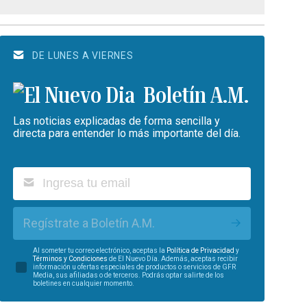
DE LUNES A VIERNES
Boletín A.M.
Las noticias explicadas de forma sencilla y
directa para entender lo más importante del día.
Regístrate a Boletín A.M.
Al someter tu correo electrónico, aceptas la
Política de Privacidad
y
Términos y Condiciones
de El Nuevo Día. Además, aceptas recibir
información u ofertas especiales de productos o servicios de GFR
Media, sus afiliadas o de terceros. Podrás optar salirte de los
boletines en cualquier momento.