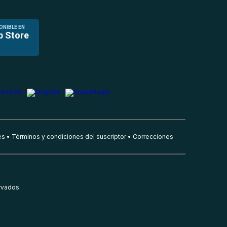
ONIBLE EN
p Store
es
Términos y condiciones del suscriptor
Correcciones
rvados.