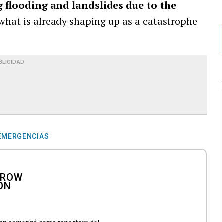
g flooding and landslides due to the
 what is already shaping up as a catastrophe
BLICIDAD
EMERGENCIAS
lez comenzó como reportera del