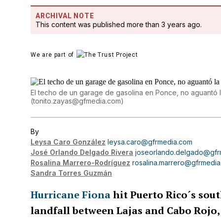
ARCHIVAL NOTE
This content was published more than 3 years ago.
We are part of
El techo de un garage de gasolina en Ponce, no aguantó la
(
tonito.zayas@gfmedia.com
)
By
Leysa Caro González
leysa.caro@gfrmedia.com
José Orlando Delgado Rivera
joseorlando.delgado@gfr
Rosalina Marrero-Rodríguez
rosalina.marrero@gfrmedi
Sandra Torres Guzmán
Hurricane Fiona
hit Puerto Rico´s sou
landfall between Lajas and Cabo Rojo,