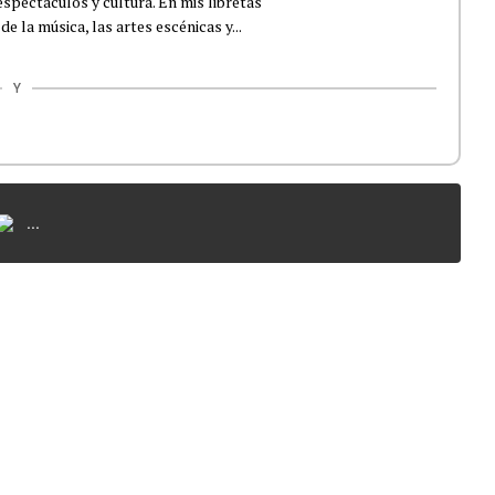
spectáculos y cultura. En mis libretas
e la música, las artes escénicas y...
Y
...