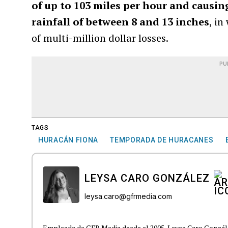
of up to 103 miles per hour and causin
rainfall of between 8 and 13 inches
, in
of multi-million dollar losses.
PU
TAGS
HURACÁN FIONA
TEMPORADA DE HURACANES
LEYSA CARO GONZÁLEZ
leysa.caro@gfrmedia.com
Empleada de GFR Media desde el 2005, Leysa Caro Gonzá