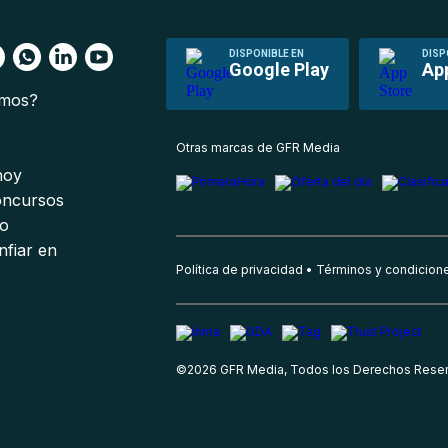
DISPONIBLE EN
DISP
Google Play
Ap
omos?
s
Otras marcas de GFR Media
 hoy
oncursos
io
nfiar en
Política de privacidad
Términos y condicion
©
2026
GFR Media, Todos los Derechos Rese