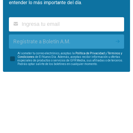
entender lo más importante del día.
Regístrate a Boletín A.M.
Al someter tu correo electrónico, aceptas la
Política de Privacidad
y
Términos y
Condiciones
de El Nuevo Día. Además, aceptas recibir información u ofertas
especiales de productos o servicios de GFR Media, sus afiliadas o de terceros.
Podrás optar salirte de los boletines en cualquier momento.