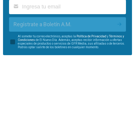
Regístrate a Boletín A.M.
Al someter tu correo electrónico, aceptas la
Política de Privacidad
y
Términos y
Condiciones
de El Nuevo Día. Además, aceptas recibir información u ofertas
especiales de productos o servicios de GFR Media, sus afiliadas o de terceros.
Podrás optar salirte de los boletines en cualquier momento.