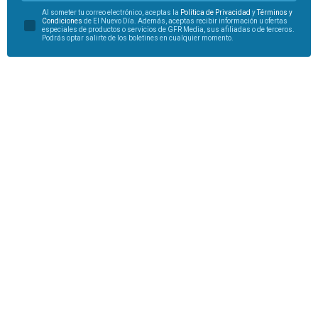
Al someter tu correo electrónico, aceptas la
Política de Privacidad
y
Términos y
Condiciones
de El Nuevo Día. Además, aceptas recibir información u ofertas
especiales de productos o servicios de GFR Media, sus afiliadas o de terceros.
Podrás optar salirte de los boletines en cualquier momento.