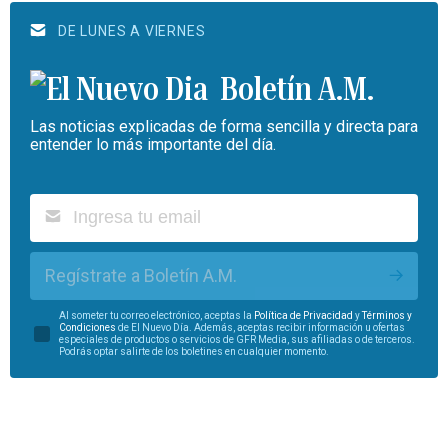
DE LUNES A VIERNES
Boletín A.M.
Las noticias explicadas de forma sencilla y directa para
entender lo más importante del día.
Regístrate a Boletín A.M.
Al someter tu correo electrónico, aceptas la
Política de Privacidad
y
Términos y
Condiciones
de El Nuevo Día. Además, aceptas recibir información u ofertas
especiales de productos o servicios de GFR Media, sus afiliadas o de terceros.
Podrás optar salirte de los boletines en cualquier momento.