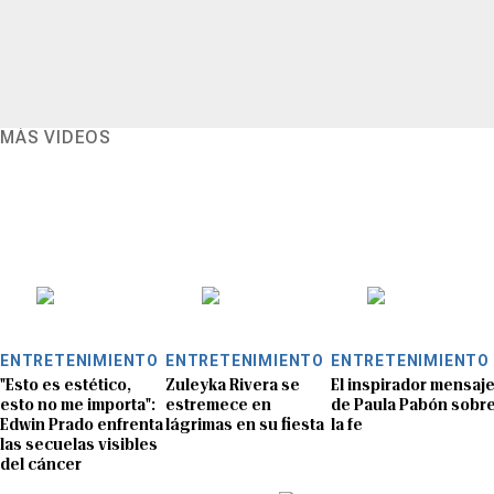
MÁS VIDEOS
ENTRETENIMIENTO
ENTRETENIMIENTO
ENTRETENIMIENTO
"Esto es estético,
Zuleyka Rivera se
El inspirador mensaj
esto no me importa":
estremece en
de Paula Pabón sobr
Edwin Prado enfrenta
lágrimas en su fiesta
la fe
las secuelas visibles
del cáncer