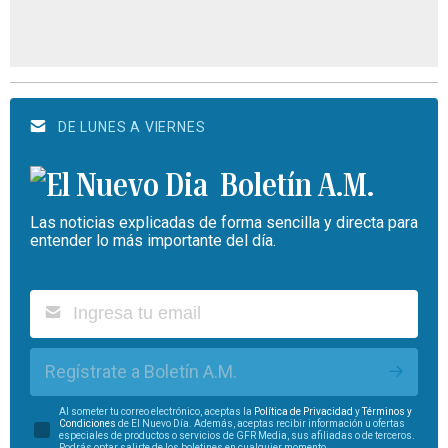
DE LUNES A VIERNES
Boletín A.M.
Las noticias explicadas de forma sencilla y directa para
entender lo más importante del día.
Regístrate a Boletín A.M.
Al someter tu correo electrónico, aceptas la
Política de Privacidad
y
Términos y
Condiciones
de El Nuevo Día. Además, aceptas recibir información u ofertas
especiales de productos o servicios de GFR Media, sus afiliadas o de terceros.
Podrás optar salirte de los boletines en cualquier momento.