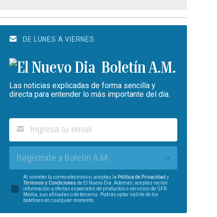
DE LUNES A VIERNES
Boletín A.M.
Las noticias explicadas de forma sencilla y
directa para entender lo más importante del día.
Regístrate a Boletín A.M.
Al someter tu correo electrónico, aceptas la
Política de Privacidad
y
Términos y Condiciones
de El Nuevo Día. Además, aceptas recibir
información u ofertas especiales de productos o servicios de GFR
Media, sus afiliadas o de terceros. Podrás optar salirte de los
boletines en cualquier momento.