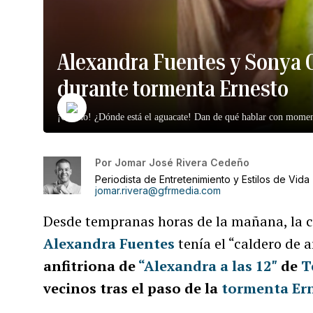
Alexandra Fuentes y Sonya C
durante tormenta Ernesto
¡Oh, no! ¿Dónde está el aguacate! Dan de qué hablar con momen
Por
Jomar José Rivera Cedeño
Periodista de Entretenimiento y Estilos de Vida
jomar.rivera@gfrmedia.com
Desde tempranas horas de la mañana, la 
Alexandra Fuentes
tenía el “caldero de a
anfitriona de
“Alexandra a las 12″
de
T
vecinos tras el paso de la
tormenta Er