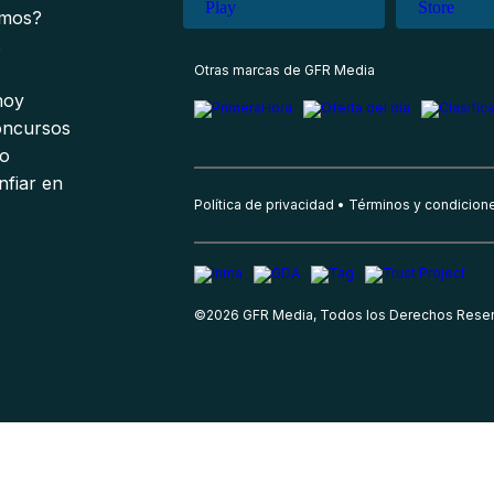
omos?
s
Otras marcas de GFR Media
 hoy
oncursos
io
nfiar en
Política de privacidad
Términos y condicion
©
2026
GFR Media, Todos los Derechos Rese