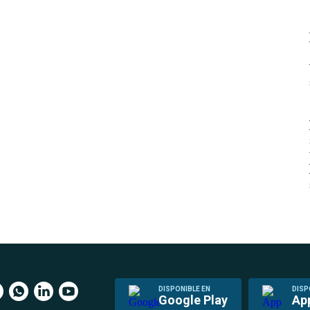
DISPONIBLE EN
DISP
Google Play
Ap