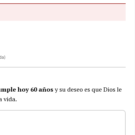
da
)
mple hoy 60 años
y su deseo es que Dios le
a vida.