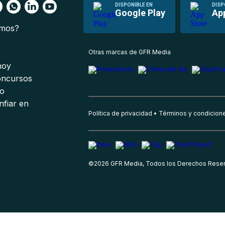
DISPONIBLE EN
DISP
Google Play
Ap
omos?
s
Otras marcas de GFR Media
 hoy
oncursos
io
nfiar en
Política de privacidad
Términos y condicion
©
2026
GFR Media, Todos los Derechos Rese