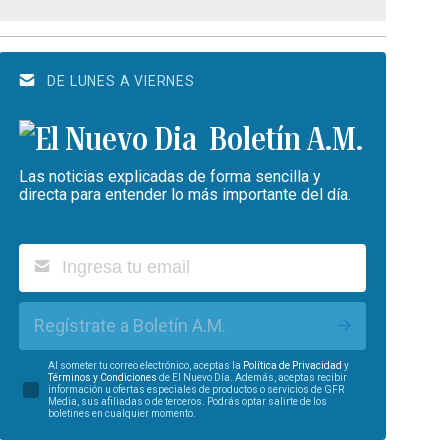
DE LUNES A VIERNES
Boletín A.M.
Las noticias explicadas de forma sencilla y
directa para entender lo más importante del día.
Regístrate a Boletín A.M.
Al someter tu correo electrónico, aceptas la
Política de Privacidad
y
Términos y Condiciones
de El Nuevo Día. Además, aceptas recibir
información u ofertas especiales de productos o servicios de GFR
Media, sus afiliadas o de terceros. Podrás optar salirte de los
boletines en cualquier momento.