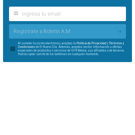
Regístrate a Boletín A.M.
Al someter tu correo electrónico, aceptas la
Política de Privacidad
y
Términos y
Condiciones
de El Nuevo Día. Además, aceptas recibir información u ofertas
especiales de productos o servicios de GFR Media, sus afiliadas o de terceros.
Podrás optar salirte de los boletines en cualquier momento.