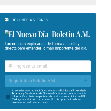
DE LUNES A VIERNES
Boletín A.M.
Las noticias explicadas de forma sencilla y
directa para entender lo más importante del día.
Regístrate a Boletín A.M.
Al someter tu correo electrónico, aceptas la
Política de Privacidad
y
Términos y Condiciones
de El Nuevo Día. Además, aceptas recibir
información u ofertas especiales de productos o servicios de GFR
Media, sus afiliadas o de terceros. Podrás optar salirte de los
boletines en cualquier momento.