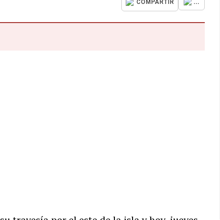
...
COMPARTIR
u travesía por el este de la isla y hoy, jueves,