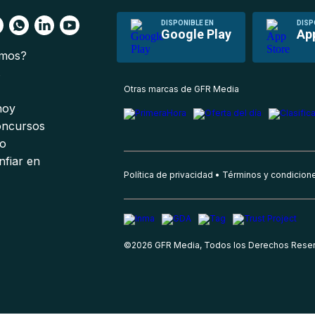
DISPONIBLE EN
DISP
Google Play
Ap
omos?
s
Otras marcas de GFR Media
 hoy
oncursos
io
nfiar en
Política de privacidad
Términos y condicion
©
2026
GFR Media, Todos los Derechos Rese