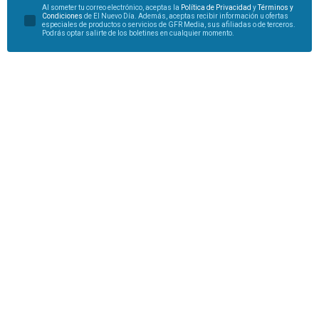
Al someter tu correo electrónico, aceptas la
Política de Privacidad
y
Términos y
Condiciones
de El Nuevo Día. Además, aceptas recibir información u ofertas
especiales de productos o servicios de GFR Media, sus afiliadas o de terceros.
Podrás optar salirte de los boletines en cualquier momento.