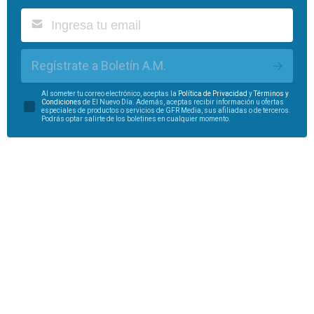
Regístrate a Boletín A.M.
Al someter tu correo electrónico, aceptas la
Política de Privacidad
y
Términos y
Condiciones
de El Nuevo Día. Además, aceptas recibir información u ofertas
especiales de productos o servicios de GFR Media, sus afiliadas o de terceros.
Podrás optar salirte de los boletines en cualquier momento.