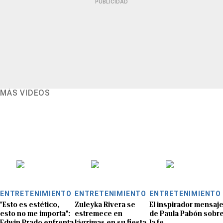
PUBLICIDAD
MÁS VIDEOS
ENTRETENIMIENTO
ENTRETENIMIENTO
ENTRETENIMIENTO
"Esto es estético,
Zuleyka Rivera se
El inspirador mensaj
esto no me importa":
estremece en
de Paula Pabón sobr
Edwin Prado enfrenta
lágrimas en su fiesta
la fe