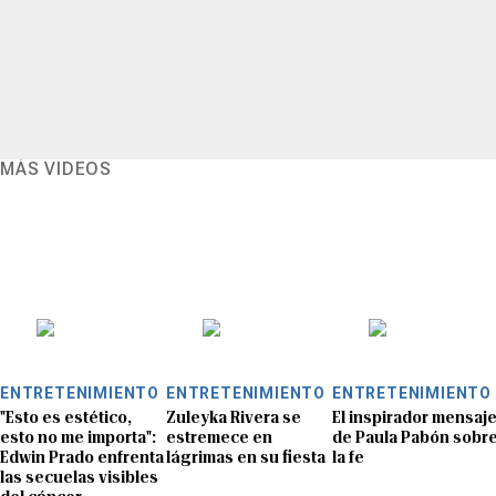
MÁS VIDEOS
ENTRETENIMIENTO
ENTRETENIMIENTO
ENTRETENIMIENTO
"Esto es estético,
Zuleyka Rivera se
El inspirador mensaj
esto no me importa":
estremece en
de Paula Pabón sobr
Edwin Prado enfrenta
lágrimas en su fiesta
la fe
las secuelas visibles