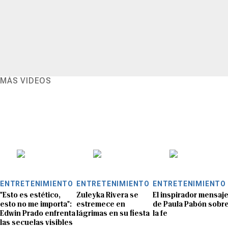
MÁS VIDEOS
ENTRETENIMIENTO
ENTRETENIMIENTO
ENTRETENIMIENTO
"Esto es estético,
Zuleyka Rivera se
El inspirador mensaj
esto no me importa":
estremece en
de Paula Pabón sobr
Edwin Prado enfrenta
lágrimas en su fiesta
la fe
las secuelas visibles