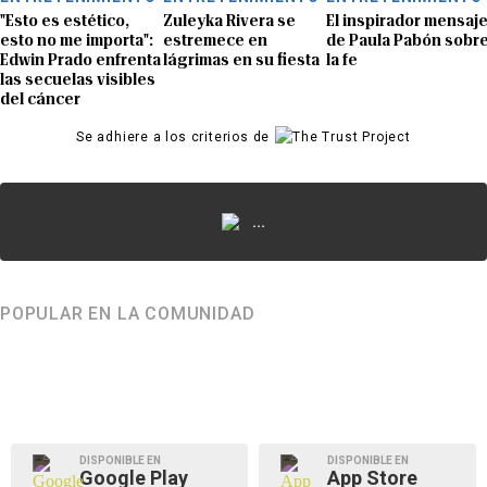
"Esto es estético,
Zuleyka Rivera se
El inspirador mensaj
esto no me importa":
estremece en
de Paula Pabón sobr
Edwin Prado enfrenta
lágrimas en su fiesta
la fe
las secuelas visibles
del cáncer
Se adhiere a los criterios de
...
POPULAR EN LA COMUNIDAD
DISPONIBLE EN
DISPONIBLE EN
Google Play
App Store