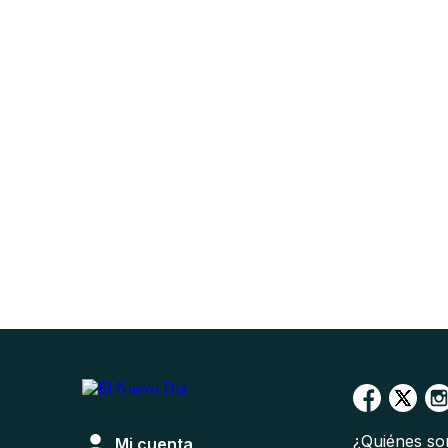
¿Quiénes s
Mi cuenta