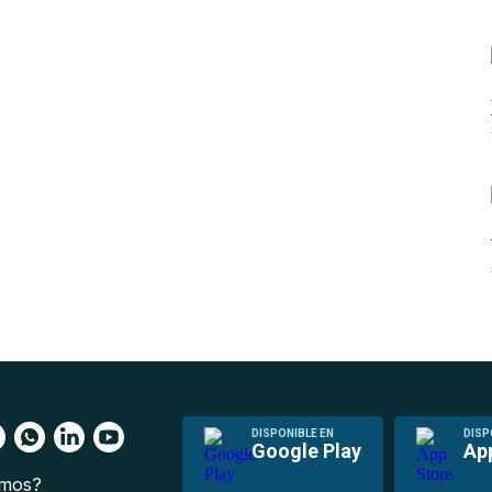
DISPONIBLE EN
DISP
Google Play
Ap
omos?