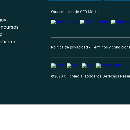
s
Otras marcas de GFR Media
 hoy
oncursos
io
nfiar en
Política de privacidad
Términos y condicion
©
2026
GFR Media, Todos los Derechos Rese