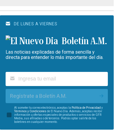
DE LUNES A VIERNES
Boletín A.M.
Las noticias explicadas de forma sencilla y
directa para entender lo más importante del día.
Regístrate a Boletín A.M.
Al someter tu correo electrónico, aceptas la
Política de Privacidad
y
Términos y Condiciones
de El Nuevo Día. Además, aceptas recibir
información u ofertas especiales de productos o servicios de GFR
Media, sus afiliadas o de terceros. Podrás optar salirte de los
boletines en cualquier momento.