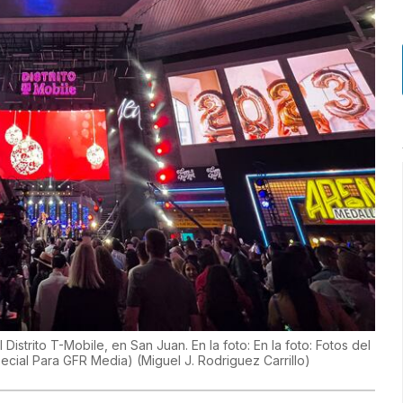
strito T-Mobile, en San Juan. En la foto: En la foto: Fotos del
Especial Para GFR Media)
(
Miguel J. Rodriguez Carrillo
)