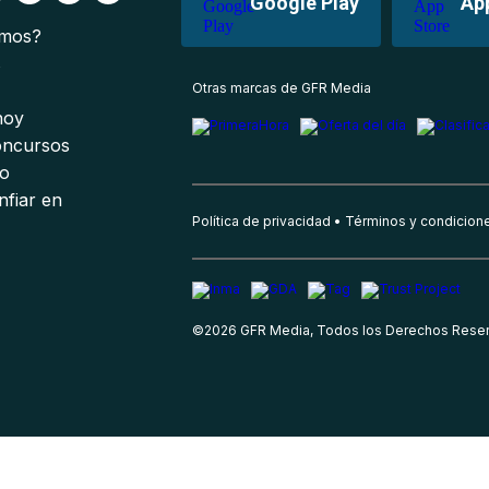
Google Play
Ap
omos?
s
Otras marcas de GFR Media
 hoy
oncursos
io
nfiar en
Política de privacidad
Términos y condicion
©
2026
GFR Media, Todos los Derechos Rese