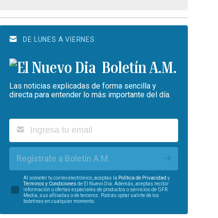
DE LUNES A VIERNES
Boletín A.M.
Las noticias explicadas de forma sencilla y
directa para entender lo más importante del día.
Regístrate a Boletín A.M.
Al someter tu correo electrónico, aceptas la
Política de Privacidad
y
Términos y Condiciones
de El Nuevo Día. Además, aceptas recibir
información u ofertas especiales de productos o servicios de GFR
Media, sus afiliadas o de terceros. Podrás optar salirte de los
boletines en cualquier momento.