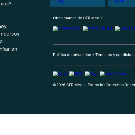
omos?
s
Otras marcas de GFR Media
 hoy
oncursos
io
nfiar en
Política de privacidad
Términos y condicion
©
2026
GFR Media, Todos los Derechos Rese