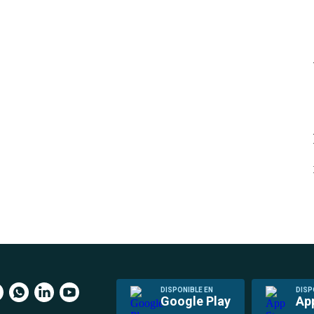
DISPONIBLE EN
DISP
Google Play
Ap