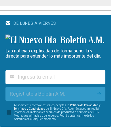
DE LUNES A VIERNES
Boletín A.M.
Las noticias explicadas de forma sencilla y
directa para entender lo más importante del día.
Regístrate a Boletín A.M.
Al someter tu correo electrónico, aceptas la
Política de Privacidad
y
Términos y Condiciones
de El Nuevo Día. Además, aceptas recibir
información u ofertas especiales de productos o servicios de GFR
Media, sus afiliadas o de terceros. Podrás optar salirte de los
boletines en cualquier momento.