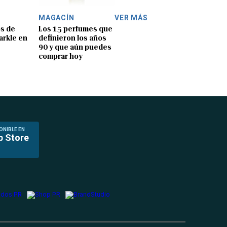
MAGACÍN
VER MÁS
os de
Los 15 perfumes que
rkle en
definieron los años
90 y que aún puedes
comprar hoy
ONIBLE EN
p Store