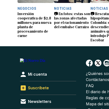
NEGOCIOS
NOTICIAS
NOTICIAS
Inversión
📷 En fotos: estas son
📷 Rescata
cooperativa de $2.8
las zonas afectadas
hipopótam
millones para nueva
por el racionamiento
Colombia: 
planta de
del embalse Carraízo
descendien
procesamiento de
animales 
carne
introdujo 
Escobar
¿Quiénes s
Mi cuenta
Contáctano
FAQ
Suscríbete
El diario de
Reglas de c
Newsletters
Mapa del sit