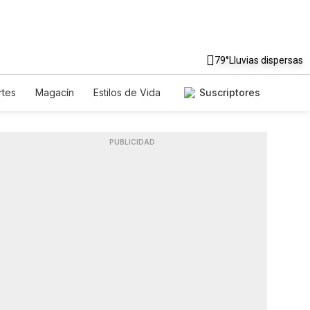
79°
Lluvias dispersas
tes
Magacín
Estilos de Vida
Suscriptores
e
Tecnología
Juegos
etters
Feriados
Especiales
PUBLICIDAD