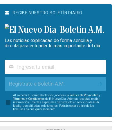
RECIBE NUESTRO BOLETÍN DIARIO
Boletín A.M.
Las noticias explicadas de forma sencilla y
directa para entender lo más importante del día.
Regístrate a Boletín A.M.
Al someter tu correo electrónico, aceptas la
Política de Privacidad
y
Términos y Condiciones
de El Nuevo Día. Además, aceptas recibir
información u ofertas especiales de productos o servicios de GFR
Media, sus afiliadas o de terceros. Podrás optar salirte de los
boletines en cualquier momento.