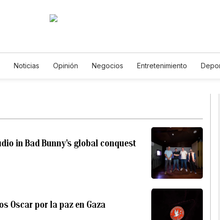
Noticias
Opinión
Negocios
Entretenimiento
Depor
Estados Unidos
Ciencia y Ambiente
Gastronomía
De Viaj
Vídeos
Fotos
English
Podcasts
Horóscopos
Newsl
tudio in Bad Bunny's global conquest
os Oscar por la paz en Gaza