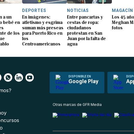
DEPORTES
NOTICIAS
MAGACÍN
n a un
En imágenes:
Entre pancartas y
Los 45 añ
o bebé en
atletismo y esgrima
cestas de ropa:
Meghan Ma
es
suman más preseas
ciudadanos
fotos
te de los
para Puerto Rico en
protestan en San
que
los
Juan por la falta de
Pablo
Centroamericanos
agua
DISPONIBLE EN
DISP
Google Play
Ap
omos?
s
Otras marcas de GFR Media
 hoy
oncursos
io