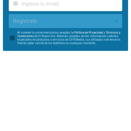
Regístrate
Al someter tu correo electrónico, aceptas la
Política de Privacidad
y
Términos y
Condiciones
de El Nuevo Día. Además, aceptas recibir información u ofertas
especiales de productos o servicios de GFR Media, sus afiliadas o de terceros.
Podrás optar salirte de los boletines en cualquier momento.