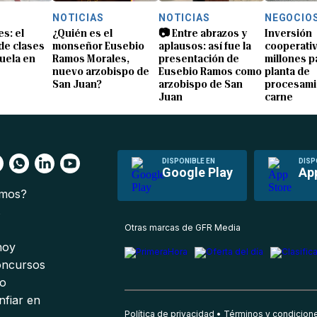
NOTICIAS
NOTICIAS
NEGOCIO
s: el
¿Quién es el
📷 Entre abrazos y
Inversión
 de clases
monseñor Eusebio
aplausos: así fue la
cooperativ
uela en
Ramos Morales,
presentación de
millones p
nuevo arzobispo de
Eusebio Ramos como
planta de
San Juan?
arzobispo de San
procesami
Juan
carne
DISPONIBLE EN
DISP
Google Play
Ap
omos?
s
Otras marcas de GFR Media
 hoy
oncursos
io
nfiar en
Política de privacidad
Términos y condicion