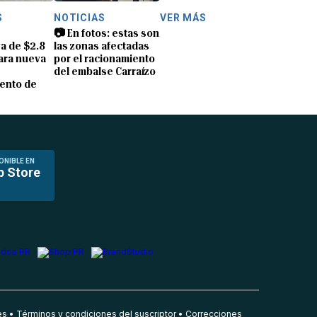
S
NOTICIAS
VER MÁS
📷 En fotos: estas son
a de $2.8
las zonas afectadas
ara nueva
por el racionamiento
del embalse Carraízo
ento de
ONIBLE EN
p Store
es
Términos y condiciones del suscriptor
Correcciones