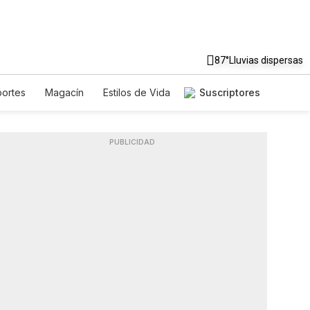
87°
Lluvias dispersas
ortes
Magacín
Estilos de Vida
Suscriptores
aje
Tecnología
Juegos
sletters
Feriados
Especiales
PUBLICIDAD