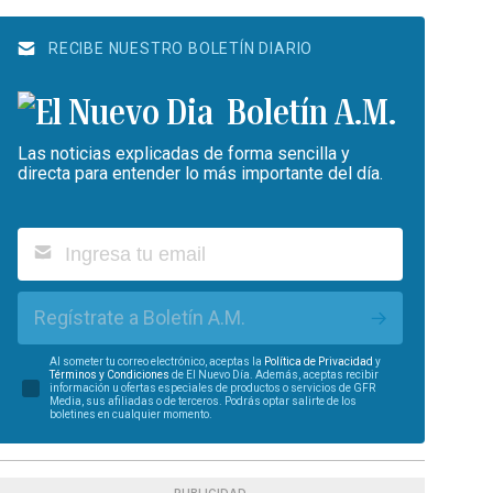
RECIBE NUESTRO BOLETÍN DIARIO
Boletín A.M.
Las noticias explicadas de forma sencilla y
directa para entender lo más importante del día.
Regístrate a Boletín A.M.
Al someter tu correo electrónico, aceptas la
Política de Privacidad
y
Términos y Condiciones
de El Nuevo Día. Además, aceptas recibir
información u ofertas especiales de productos o servicios de GFR
Media, sus afiliadas o de terceros. Podrás optar salirte de los
boletines en cualquier momento.