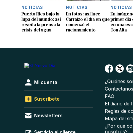
NOTICIAS
NOTICIAS
NOTICIAS
Puerto Rico bajo la
En fotos: así luce
En imágene
lupa del mundo: así
Carraízo el día en que
primer día
reseña la prensa la
comenzó el
en una esc
crisis del agua
racionamiento
Toa Alta
¿Quiénes s
Mi cuenta
Contáctano
FAQ
Suscríbete
El diario de
Reglas de c
Newsletters
Mapa del sit
¿Por qué co
nosotros?
Servicio al cliente