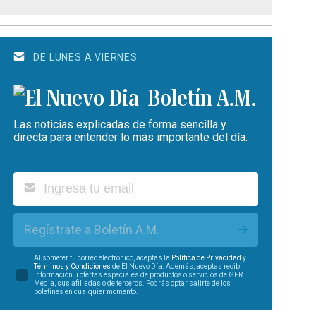
DE LUNES A VIERNES
Boletín A.M.
Las noticias explicadas de forma sencilla y
directa para entender lo más importante del día.
Regístrate a Boletín A.M.
Al someter tu correo electrónico, aceptas la
Política de Privacidad
y
Términos y Condiciones
de El Nuevo Día. Además, aceptas recibir
información u ofertas especiales de productos o servicios de GFR
Media, sus afiliadas o de terceros. Podrás optar salirte de los
boletines en cualquier momento.