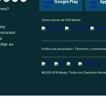
Google Play
Ap
omos?
s
Otras marcas de GFR Media
 hoy
oncursos
io
nfiar en
Política de privacidad
Términos y condicion
©
2026
GFR Media, Todos los Derechos Rese