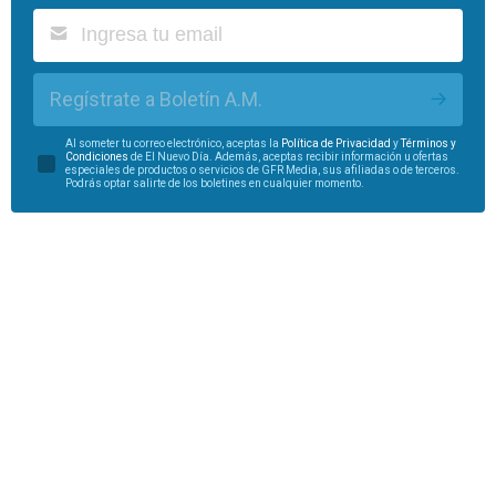
Regístrate a Boletín A.M.
Al someter tu correo electrónico, aceptas la
Política de Privacidad
y
Términos y
Condiciones
de El Nuevo Día. Además, aceptas recibir información u ofertas
especiales de productos o servicios de GFR Media, sus afiliadas o de terceros.
Podrás optar salirte de los boletines en cualquier momento.