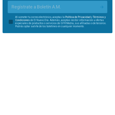
Regístrate a Boletín A.M.
Al someter tu correo electrónico, aceptas la
Política de Privacidad
y
Términos y
Condiciones
de El Nuevo Día. Además, aceptas recibir información u ofertas
especiales de productos o servicios de GFR Media, sus afiliadas o de terceros.
Podrás optar salirte de los boletines en cualquier momento.