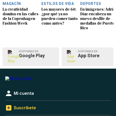
MAGACÍN
ESTILOS DE VIDA
DEPORTES
La creatividad
Los mayores de 60:
En imágenes: Adria
domina en las calles
¿por qué ya no
Díaz encabeza un
de la Copenhagen
pueden comer tanto
nuevo desfile de
Fashion Week
como antes?
medallas de Puerto
Rico
DISPONIBLE EN
DISPONIBLE EN
Google Play
App Store
Mi cuenta
Suscríbete