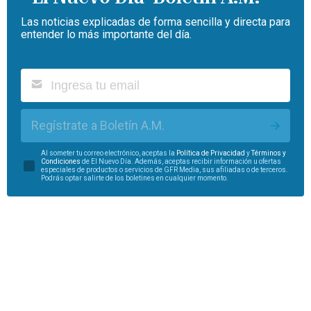
Las noticias explicadas de forma sencilla y directa para
entender lo más importante del día.
Regístrate a Boletín A.M.
Al someter tu correo electrónico, aceptas la
Política de Privacidad
y
Términos y
Condiciones
de El Nuevo Día. Además, aceptas recibir información u ofertas
especiales de productos o servicios de GFR Media, sus afiliadas o de terceros.
Podrás optar salirte de los boletines en cualquier momento.