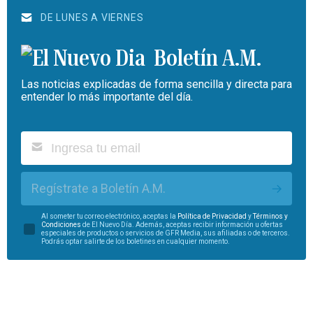
DE LUNES A VIERNES
Boletín A.M.
Las noticias explicadas de forma sencilla y directa para
entender lo más importante del día.
Regístrate a Boletín A.M.
Al someter tu correo electrónico, aceptas la
Política de Privacidad
y
Términos y
Condiciones
de El Nuevo Día. Además, aceptas recibir información u ofertas
especiales de productos o servicios de GFR Media, sus afiliadas o de terceros.
Podrás optar salirte de los boletines en cualquier momento.