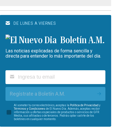
DE LUNES A VIERNES
Boletín A.M.
Las noticias explicadas de forma sencilla y
directa para entender lo más importante del día.
Regístrate a Boletín A.M.
Al someter tu correo electrónico, aceptas la
Política de Privacidad
y
Términos y Condiciones
de El Nuevo Día. Además, aceptas recibir
información u ofertas especiales de productos o servicios de GFR
Media, sus afiliadas o de terceros. Podrás optar salirte de los
boletines en cualquier momento.