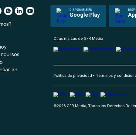
DISPONIBLE EN
DISP
Google Play
Ap
omos?
s
Otras marcas de GFR Media
 hoy
oncursos
io
nfiar en
Política de privacidad
Términos y condicion
©
2026
GFR Media, Todos los Derechos Rese