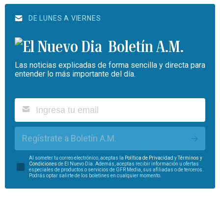
DE LUNES A VIERNES
Boletín A.M.
Las noticias explicadas de forma sencilla y directa para
entender lo más importante del día.
Regístrate a Boletín A.M.
Al someter tu correo electrónico, aceptas la
Política de Privacidad
y
Términos y
Condiciones
de El Nuevo Día. Además, aceptas recibir información u ofertas
especiales de productos o servicios de GFR Media, sus afiliadas o de terceros.
Podrás optar salirte de los boletines en cualquier momento.