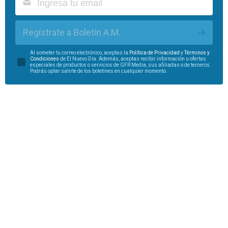
Regístrate a Boletín A.M.
Al someter tu correo electrónico, aceptas la
Política de Privacidad
y
Términos y
Condiciones
de El Nuevo Día. Además, aceptas recibir información u ofertas
especiales de productos o servicios de GFR Media, sus afiliadas o de terceros.
Podrás optar salirte de los boletines en cualquier momento.