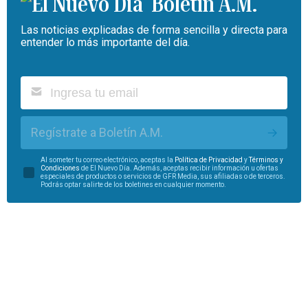
Boletín A.M.
Las noticias explicadas de forma sencilla y directa para
entender lo más importante del día.
Regístrate a Boletín A.M.
Al someter tu correo electrónico, aceptas la
Política de Privacidad
y
Términos y
Condiciones
de El Nuevo Día. Además, aceptas recibir información u ofertas
especiales de productos o servicios de GFR Media, sus afiliadas o de terceros.
Podrás optar salirte de los boletines en cualquier momento.