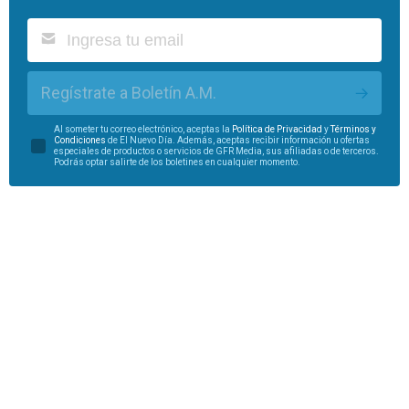
Regístrate a Boletín A.M.
Al someter tu correo electrónico, aceptas la
Política de Privacidad
y
Términos y
Condiciones
de El Nuevo Día. Además, aceptas recibir información u ofertas
especiales de productos o servicios de GFR Media, sus afiliadas o de terceros.
Podrás optar salirte de los boletines en cualquier momento.